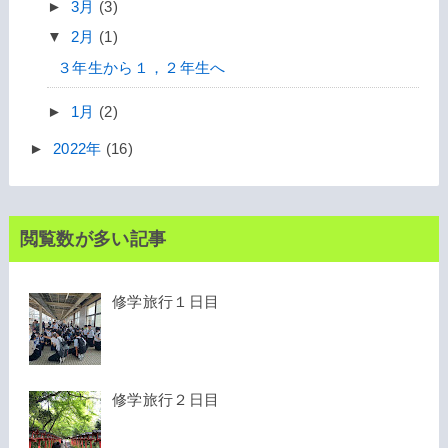
►
3月
(3)
▼
2月
(1)
３年生から１，２年生へ
►
1月
(2)
►
2022年
(16)
閲覧数が多い記事
修学旅行１日目
修学旅行２日目