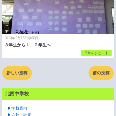
2023年2月15日水曜日
３年生から１，２年生へ
日常のひとこま
新しい投稿
前の投稿
北西中学校
▶学校案内
▶方針・計画